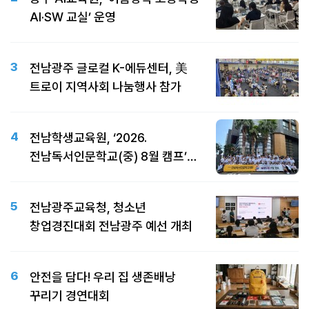
AI·SW 교실’ 운영
3
전남광주 글로컬 K-에듀센터, 美
트로이 지역사회 나눔행사 참가
4
전남학생교육원, ‘2026.
전남독서인문학교(중) 8월 캠프’
개최
5
전남광주교육청, 청소년
창업경진대회 전남광주 예선 개최
6
안전을 담다! 우리 집 생존배낭
꾸리기 경연대회