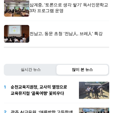
삼계중, '토론으로 생각 쌓기' 독서인문학교
3차 프로그램 운영
전남고, 동문 초청 ‘전남人, 브레人’ 특강
실시간 뉴스
많이 본 뉴스
1
순천교육지원청, 교사의 열정으로
교육뮤지컬 ‘골목여행’ 꽃피우다
2
광주 AI교육원, ‘여름방학 고등학생