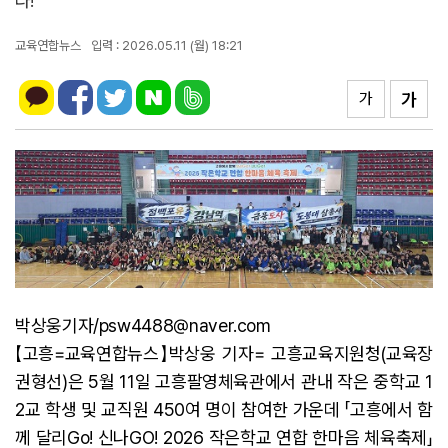
다!”
교육연합뉴스
입력 : 2026.05.11 (월) 18:21
가
가
박상웅기자/psw4488@naver.com
【고흥=교육연합뉴스】박상웅 기자= 고흥교육지원청(교육장
권형선)은 5월 11일 고흥팔영체육관에서 관내 작은 중학교 1
2교 학생 및 교직원 450여 명이 참여한 가운데 「고흥에서 함
께 달리Go! 신나GO! 2026 작은학교 연합 한마음 체육축제」