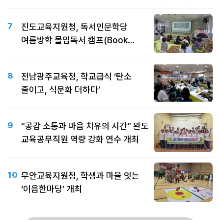
7
진도교육지원청, 독서인문학당
여름방학 몰입독서 캠프(Book
Dive) 성료
8
전남광주교육청, 학교급식 ‘탄소
줄이고, 식문화 더하다’
9
“공감 소통과 마음 치유의 시간” 완도
교육공무직원 역량 강화 연수 개최
10
무안교육지원청, 학생과 마을 잇는
‘이음한마당’ 개최