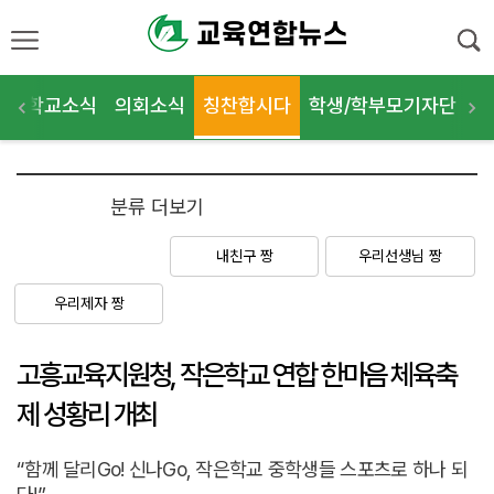
식
학교소식
의회소식
칭찬합시다
학생/학부모기자단
학
칭찬합시다
분류 더보기
우리학교자랑
내친구 짱
우리선생님 짱
우리제자 짱
고흥교육지원청, 작은학교 연합 한마음 체육축
제 성황리 개최
“함께 달리Go! 신나Go, 작은학교 중학생들 스포츠로 하나 되